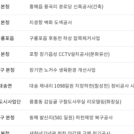
본청
흥해읍 용곡리 경로당 신축공사(건축)
본청
지경항 벽화 도색공사
구룡포읍
구룡포읍 후동천 하상 잡목제거사업
본청
포항 장기읍성 CCTV설치공사(문화유산)
구 본청
장기면 노거수 생육환경 개선사업
대송면
대송 제내리 1098일원 지방하천(칠성천) 정비공사 
도시사업단
용흥동 감실골 구철도사무실 리모델링(화장실)
구 본청
동해 발산리(581 일원) 하천제방 복구공사
본청
새천년기념관 천장 마감재 교체 전기공사