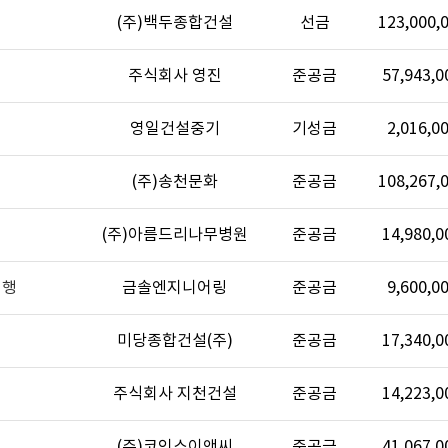
(주)백두종합건설
선금
123,000,
주식회사 영진
준공금
57,943,0
영일건설중기
기성금
2,016,0
(주)송천문화
준공금
108,267,
(주)아름드리나무병원
준공금
14,980,0
시행
금솔엔지니어링
준공금
9,600,0
미당종합건설(주)
준공금
17,340,0
주식회사 지천건설
준공금
14,223,0
(주)코인스이앤씨
준공금
41,067,0