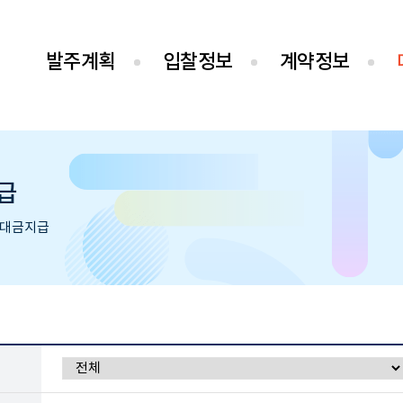
발주계획
입찰정보
계약정보
급
대금지급