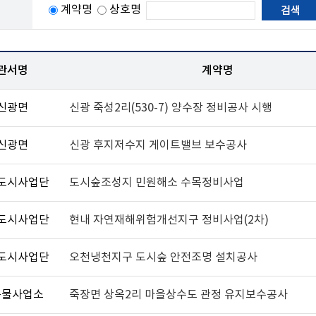
계약명
상호명
관서명
계약명
신광면
신광 죽성2리(530-7) 양수장 정비공사 시행
신광면
신광 후지저수지 게이트밸브 보수공사
도시사업단
도시숲조성지 민원해소 수목정비사업
도시사업단
현내 자연재해위험개선지구 정비사업(2차)
도시사업단
오천냉천지구 도시숲 안전조명 설치공사
은물사업소
죽장면 상옥2리 마을상수도 관정 유지보수공사