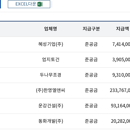
EXCEL다운
업체명
지급구분
지급액
혜성기업(주)
준공금
7,414,0
엄지토건
준공금
3,905,0
두나무조경
준공금
9,310,0
(주)한영엘앤씨
준공금
233,767,
운강건설(주)
준공금
93,164,0
동화개발(주)
준공금
20,282,0