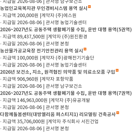
· 지급일 2026-08-06
|
관서명 남구보건소
농업인교육복지관 무인경비시스템 용역 실시
· 지급액 200,000원
|
계약자 (주)에스원
· 지급일 2026-08-06
|
관서명 농업기술센터
2026~2027년도 공동주택 생활폐기물 수집, 운반 대행 용역(5권역)
· 지급액 89,437,500원
|
계약자 (주)원진환경
· 지급일 2026-08-06
|
관서명 본청
농산물가공교육장 전기안전관리 용역 실시
· 지급액 100,000원
|
계약자 (주)광해전기기술단
· 지급일 2026-08-06
|
관서명 농업기술센터
2026년 보건소, 지소, 원격협진 의약품 및 의료소모품 구입
· 지급액 906,960원
|
계약자 포항약품
· 지급일 2026-08-06
|
관서명 남구보건소
2026~2027년도 공동주택 생활폐기물 수집, 운반 대행 용역(7권역)
· 지급액 146,963,000원
|
계약자 (주)유공개발
· 지급일 2026-08-06
|
관서명 본청
다함께돌봄센터(대방엘리움 퍼스티지1) 리모델링 건축공사
· 지급액 35,706,000원
|
계약자 주식회사 서진건업
· 지급일 2026-08-06
|
관서명 본청