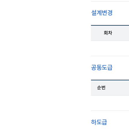
설계변경
회차
공동도급
순번
하도급