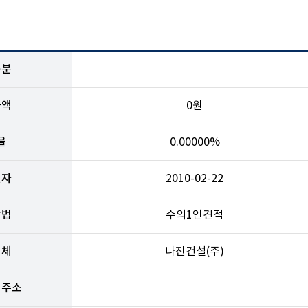
구분
금액
0원
율
0.00000%
일자
2010-02-22
방법
수의1인견적
업체
나진건설(주)
체주소