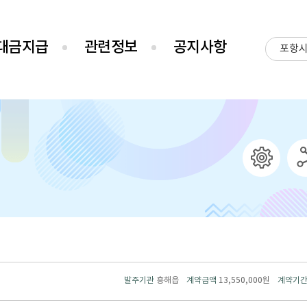
대금지급
관련정보
공지사항
포항
발주기관
흥해읍
계약금액
13,550,000원
계약기