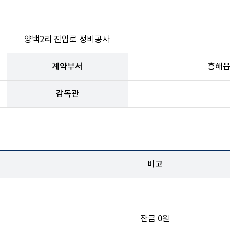
양백2리 진입로 정비공사
계약부서
흥해
감독관
비고
잔금 0원