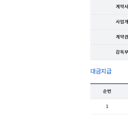
계약
사업
계약
감독
대금지급
순번
1