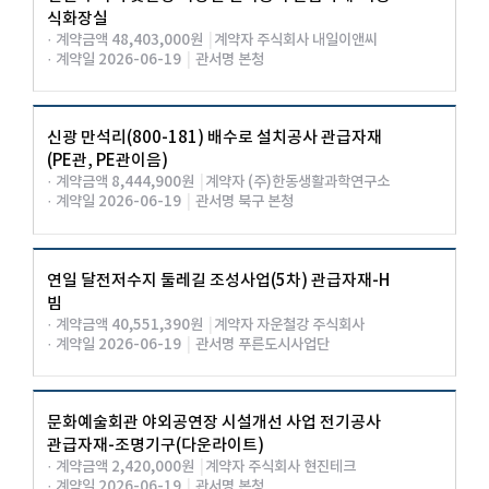
식화장실
· 계약금액 48,403,000원
|
계약자 주식회사 내일이앤씨
· 계약일 2026-06-19
|
관서명 본청
신광 만석리(800-181) 배수로 설치공사 관급자재
(PE관, PE관이음)
· 계약금액 8,444,900원
|
계약자 (주)한동생활과학연구소
· 계약일 2026-06-19
|
관서명 북구 본청
연일 달전저수지 둘레길 조성사업(5차) 관급자재-H
빔
· 계약금액 40,551,390원
|
계약자 자운철강 주식회사
· 계약일 2026-06-19
|
관서명 푸른도시사업단
문화예술회관 야외공연장 시설개선 사업 전기공사
관급자재-조명기구(다운라이트)
· 계약금액 2,420,000원
|
계약자 주식회사 현진테크
· 계약일 2026-06-19
|
관서명 본청