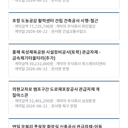
· 계약일 2026-06-23
|
관서명 본청
포항 도농공감 활력센터 건립 건축공사 시행-철근
· 계약금액 77,725,790원
|
계약자 주식회사 화진철강
· 계약일 2026-06-22
|
관서명 건설교통사업소
흥해 옥성체육공원 시설정비공사(토목) 관급자재 -
금속제기타울타리(추가)
· 계약금액 30,132,000원
|
계약자 주식회사 에스제이티앤씨
· 계약일 2026-06-22
|
관서명 본청
의현교차로 램프구간 도로재포장공사 관급자재 개
질아스콘
· 계약금액 32,401,200원
|
계약자 주식회사 삼성환경
· 계약일 2026-06-22
|
관서명 북구 본청
연일 우복리 풋살장 화장실 신축공사 관급자재-이동