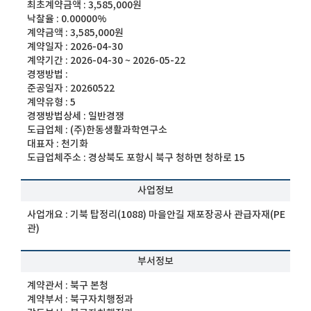
최초계약금액 :
3,585,000원
낙찰율 :
0.00000%
계약금액 :
3,585,000원
계약일자 :
2026-04-30
계약기간 :
2026-04-30 ~ 2026-05-22
경쟁방법 :
준공일자 :
20260522
계약유형 :
5
경쟁방법상세 :
일반경쟁
도급업체 :
(주)한동생활과학연구소
대표자 :
천기화
도급업체주소 :
경상북도 포항시 북구 청하면 청하로 15
사업정보
사업개요 :
기북 탑정리(1088) 마을안길 재포장공사 관급자재(PE
관)
부서정보
계약관서 :
북구 본청
계약부서 :
북구자치행정과